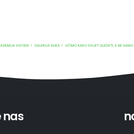
KADEMIJA VIVODA
GALERIJA SLIKA
UČIMO KAKO SVIJET GLEDATI, A NE SAMO 
e nas
n