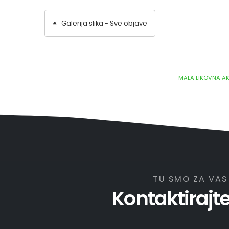
Galerija slika - Sve objave
MALA LIKOVNA A
TU SMO ZA VAS
Kontaktirajt