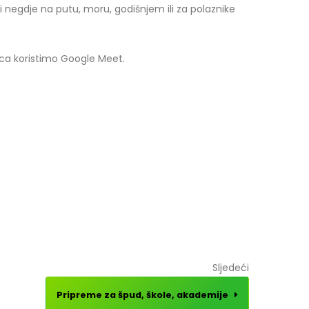
i negdje na putu, moru, godišnjem ili za polaznike
ica koristimo Google Meet.
Sljedeći
Pripreme za špud, škole, akademije