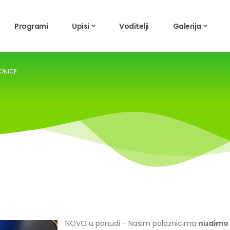
Programi
Upisi
Voditelji
Galerija
IONICE
NOVO u ponudi - Našim polaznicima
nudimo e