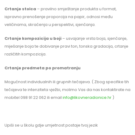
Crtanje stolca
– pravilno smještanje produkta u format,
ispravno prenošenje proporcija na papir, odnosi među
veličinama, skraćenja u perspektivi, sjenčanja.
Crtanje kompozicija u boji
– usvajanje vrsta boja, sjenčanje,
miješanje boja te dobivanje pravi ton, tonska gradacija, crtanje
različitih kompozicija.
Crtanje predmeta po promatranju
Mogućnost individualnih ili grupnih tečajeva. ( Zbog specifike tih
tečajeva te intenziteta vježbi, molimo Vas da nas kontaktirate na
mobitel 098 91 22 062 ili email
info@likovneradionice.hr
)
Upiši se u školu gdje umjetnost postaje tvoj jezik