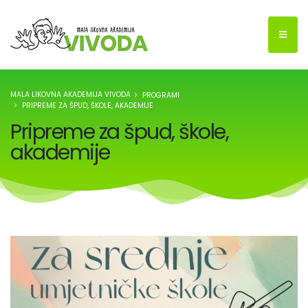
MALA LIKOVNA AKADEMIJA VIVODA
PROGRAMI
PRIPREME ZA ŠPUD, ŠKOLE, AKADEMIJE
Pripreme za špud, škole,
akademije