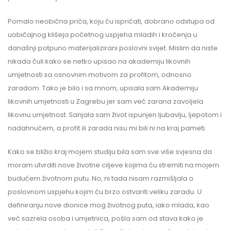
Pomalo neobična priča, koju ću ispričati, dobrano odstupa od
uobičajnog klišeja početnog uspjeha mladih i kročenja u
današnji potpuno materijalizirani poslovni svijet. Mislim da niste
nikada čuli kako se netko upisao na akademiju likovnih
umjetnosti sa osnovnim motivom za profitom, odnosno
zaradom. Tako je bilo i sa mnom, upisala sam Akademiju
likovnih umjetnosti u Zagrebu jer sam već zarana zavoljela
likovnu umjetnost. Sanjala sam život ispunjen ljubavlju, ljepotom i
nadahnućem, a profit ili zarada nisu mi bili ni na kraj pameti.
Kako se bližio kraj mojem studiju bila sam sve više svjesna da
moram utvrditi nove životne ciljeve kojima ću stremiti na mojem
budućem životnom putu. No, ni tada nisam razmišljala o
poslovnom uspjehu kojim ću brzo ostvariti veliku zaradu. U
definiranju nove dionice mog životnog puta, iako mlada, kao
već sazrela osoba i umjetnica, pošla sam od stava kako je