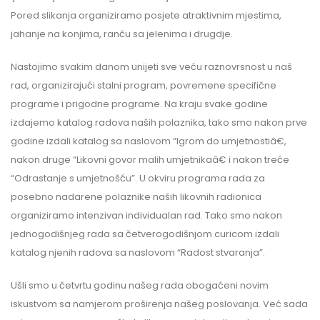
Pored slikanja organiziramo posjete atraktivnim mjestima,
jahanje na konjima, ranču sa jelenima i drugdje.
Nastojimo svakim danom unijeti sve veću raznovrsnost u naš
rad, organizirajući stalni program, povremene specifične
programe i prigodne programe. Na kraju svake godine
izdajemo katalog radova naših polaznika, tako smo nakon prve
godine izdali katalog sa naslovom “Igrom do umjetnostiâ€,
nakon druge “Likovni govor malih umjetnikaâ€ i nakon treće
“Odrastanje s umjetnošću”. U okviru programa rada za
posebno nadarene polaznike naših likovnih radionica
organiziramo intenzivan individualan rad. Tako smo nakon
jednogodišnjeg rada sa četverogodišnjom curicom izdali
katalog njenih radova sa naslovom “Radost stvaranja”.
Ušli smo u četvrtu godinu našeg rada obogaćeni novim
iskustvom sa namjerom proširenja našeg poslovanja. Već sada