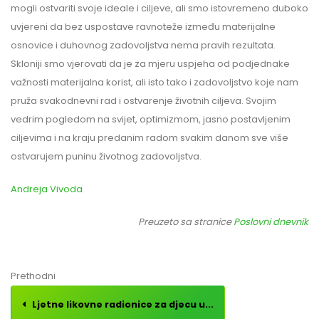
mogli ostvariti svoje ideale i ciljeve, ali smo istovremeno duboko
uvjereni da bez uspostave ravnoteže između materijalne
osnovice i duhovnog zadovoljstva nema pravih rezultata.
Skloniji smo vjerovati da je za mjeru uspjeha od podjednake
važnosti materijalna korist, ali isto tako i zadovoljstvo koje nam
pruža svakodnevni rad i ostvarenje životnih ciljeva. Svojim
vedrim pogledom na svijet, optimizmom, jasno postavljenim
ciljevima i na kraju predanim radom svakim danom sve više
ostvarujem puninu životnog zadovoljstva.
Andreja Vivoda
Preuzeto sa stranice
Poslovni dnevnik
Prethodni
Ljetne likovne radionice za djecu u...