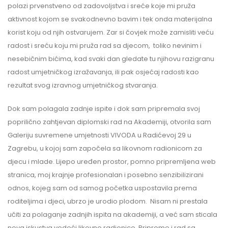
polazi prvenstveno od zadovoljstva i sreće koje mi pruža
aktivnost kojom se svakodnevno bavim i tek onda materijalna
korist koju od njih ostvarujem. Zar si čovjek može zamisliti veću
radost i sreću koju mi pruža rad sa djecom, toliko nevinim i
nesebičnim bićima, kad svaki dan gledate tu njihovu razigranu
radost umjetničkog izražavanja, ili pak osjećaj radosti kao
rezultat svog izravnog umjetničkog stvaranja.
Dok sam polagala zadnje ispite i dok sam pripremala svoj
poprilično zahtjevan diplomski rad na Akademiji, otvorila sam
Galeriju suvremene umjetnosti VIVODA u Radićevoj 29 u
Zagrebu, u kojoj sam započela sa likovnom radionicom za
djecu i mlade. Lijepo uređen prostor, pomno pripremljena web
stranica, moj krajnje profesionalan i posebno senzibilizirani
odnos, kojeg sam od samog početka uspostavila prema
roditeljima i djeci, ubrzo je urodio plodom. Nisam ni prestala
učiti za polaganje zadnjih ispita na akademiji, a već sam sticala
nova iskustva vodeći likovne radionice. Pripreme i rad sa