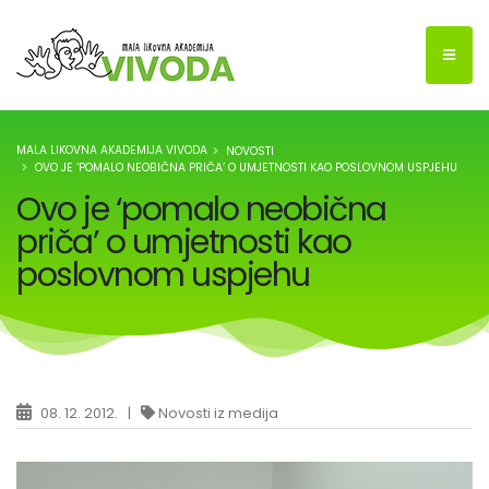
MALA LIKOVNA AKADEMIJA VIVODA
NOVOSTI
OVO JE ‘POMALO NEOBIČNA PRIČA’ O UMJETNOSTI KAO POSLOVNOM USPJEHU
Ovo je ‘pomalo neobična
priča’ o umjetnosti kao
poslovnom uspjehu
08. 12. 2012. |
Novosti iz medija