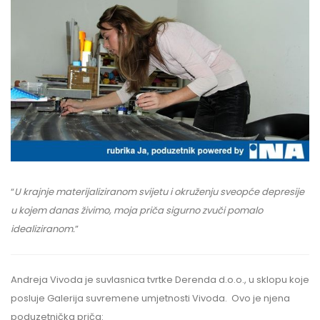
“
U krajnje materijaliziranom svijetu i okruženju sveopće depresije
u kojem danas živimo, moja priča sigurno zvuči pomalo
idealiziranom.
”
Andreja Vivoda je suvlasnica tvrtke Derenda d.o.o., u sklopu koje
posluje Galerija suvremene umjetnosti Vivoda. Ovo je njena
poduzetnička priča: