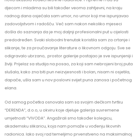
djecom i mladima su bili također veoma zahtjevni, na kraju
radnog dana osjećala sam umor, no umor koji me ispunjavao
zadovoljstvom i radošću. Već sam nakon nekoliko mjeseci
došla do saznanja da je moj daljnji profesionalni put u cijelosti
predodređen. Svaki slobodni trenutak koristila sam za crtanje i
slikanje, te za proučavanje literature o likovnom odgoju. Sve se
odigravalo ubrzano, prostor galerije postajao je sve ispunjeniji i
življi. Prijelaz sa studija na posao, za koji sam nebrojeni broj puta
slušala, kako zna biti pun neizvjesnosti i bolan, nisam ni osjetila,
dapače, ušla sam u nov poslovni svijet puna zanosa i početnog
elana.
Od samog početka osnovala sam sa svojim dečkom tvrtku
“DERENDA”, d.o.o, u okviru koje djeluje galerija suvremene
umjetnosti “VIVODA”. Angažirali smo također kolegicu,
akademsku slikaricu, koja nam pomaže u vođenju likovnih
radionica. Iako svoj rad temeljimo prvenstveno na maksimalnoj