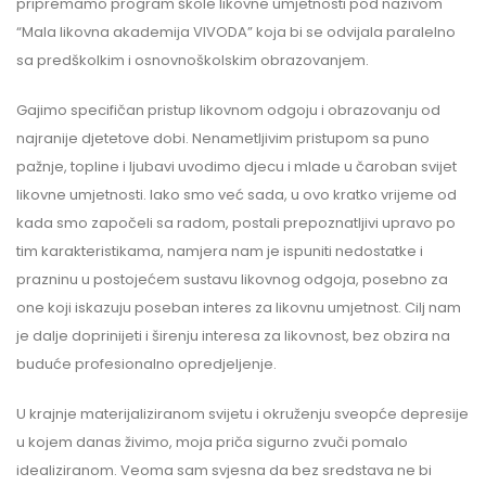
pripremamo program škole likovne umjetnosti pod nazivom
“Mala likovna akademija VIVODA” koja bi se odvijala paralelno
sa predškolkim i osnovnoškolskim obrazovanjem.
Gajimo specifičan pristup likovnom odgoju i obrazovanju od
najranije djetetove dobi. Nenametljivim pristupom sa puno
pažnje, topline i ljubavi uvodimo djecu i mlade u čaroban svijet
likovne umjetnosti. Iako smo već sada, u ovo kratko vrijeme od
kada smo započeli sa radom, postali prepoznatljivi upravo po
tim karakteristikama, namjera nam je ispuniti nedostatke i
prazninu u postojećem sustavu likovnog odgoja, posebno za
one koji iskazuju poseban interes za likovnu umjetnost. Cilj nam
je dalje doprinijeti i širenju interesa za likovnost, bez obzira na
buduće profesionalno opredjeljenje.
U krajnje materijaliziranom svijetu i okruženju sveopće depresije
u kojem danas živimo, moja priča sigurno zvuči pomalo
idealiziranom. Veoma sam svjesna da bez sredstava ne bi