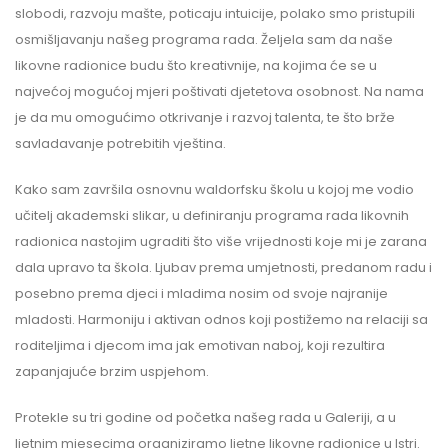
slobodi, razvoju mašte, poticaju intuicije, polako smo pristupili
osmišljavanju našeg programa rada. Željela sam da naše
likovne radionice budu što kreativnije, na kojima će se u
najvećoj mogućoj mjeri poštivati djetetova osobnost. Na nama
je da mu omogućimo otkrivanje i razvoj talenta, te što brže
savladavanje potrebitih vještina.
Kako sam završila osnovnu waldorfsku školu u kojoj me vodio
učitelj akademski slikar, u definiranju programa rada likovnih
radionica nastojim ugraditi što više vrijednosti koje mi je zarana
dala upravo ta škola. Ljubav prema umjetnosti, predanom radu i
posebno prema djeci i mladima nosim od svoje najranije
mladosti. Harmoniju i aktivan odnos koji postižemo na relaciji sa
roditeljima i djecom ima jak emotivan naboj, koji rezultira
zapanjajuće brzim uspjehom.
Protekle su tri godine od početka našeg rada u Galeriji, a u
ljetnim mjesecima organiziramo ljetne likovne radionice u Istri.